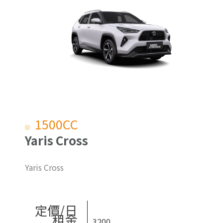
1500CC
Yaris Cross
Yaris Cross
定價/日
租金
3200