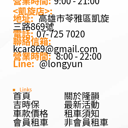
營業時間:
9:00 - 21:00
<凱旋店>:
高雄市苓雅區凱旋
地址:
三路869號
電話:
07-725 7020
聯絡信箱:
kcar869@gmail.com
營業時間:
8:00 - 22:00
Line:
@longyun
Links
首頁
關於隆韻
吉時保
最新活動
車款價格
租車須知
會員租車
非會員租車