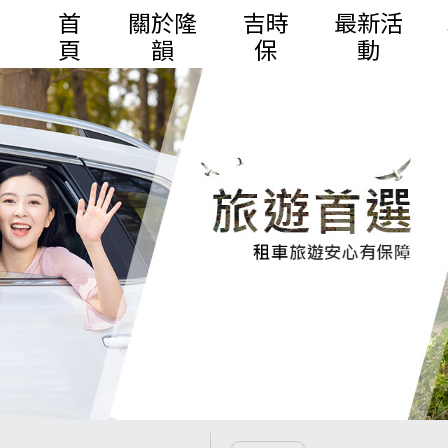
首
關於隆
吉時
最新活
頁
韻
保
動