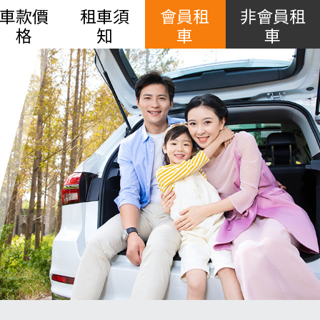
車款價
租車須
會員租
非會員租
格
知
車
車