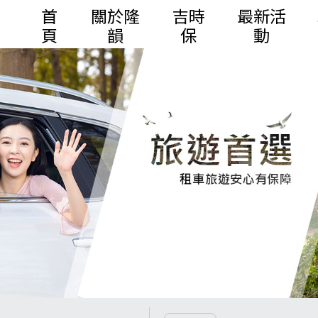
首
關於隆
吉時
最新活
頁
韻
保
動