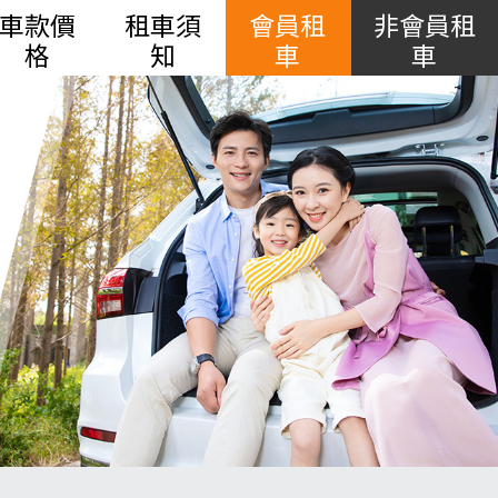
車款價
租車須
會員租
非會員租
格
知
車
車