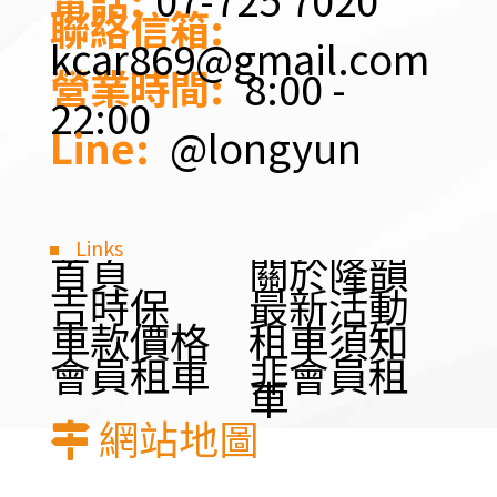
聯絡信箱:
kcar869@gmail.com
營業時間:
8:00 -
22:00
Line:
@longyun
Links
首頁
關於隆韻
吉時保
最新活動
車款價格
租車須知
會員租車
非會員租
車
網站地圖